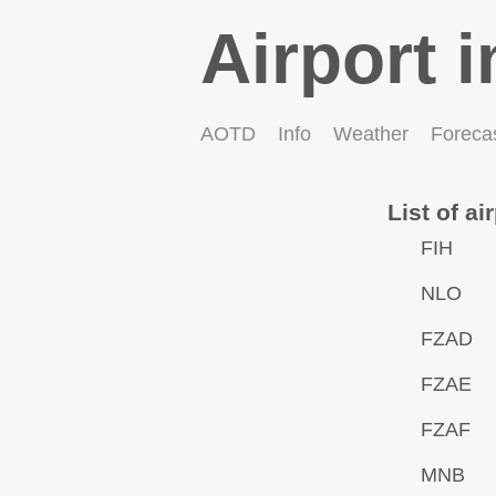
Airport i
AOTD
Info
Weather
Foreca
List of ai
FIH
NLO
FZAD
FZAE
FZAF
MNB