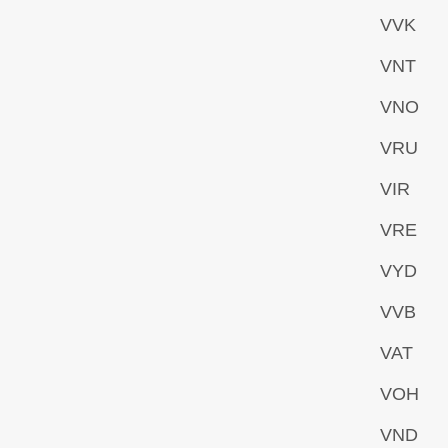
VVK
VNT
VNO
VRU
VIR
VRE
VYD
VVB
VAT
VOH
VND