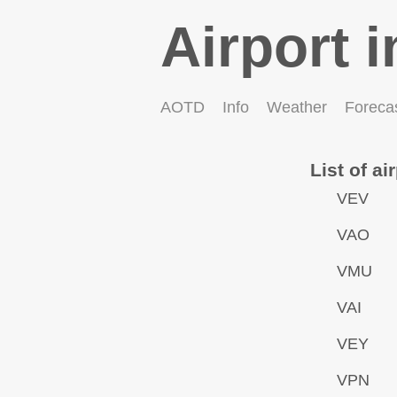
Airport i
AOTD
Info
Weather
Foreca
List of ai
VEV
VAO
VMU
VAI
VEY
VPN