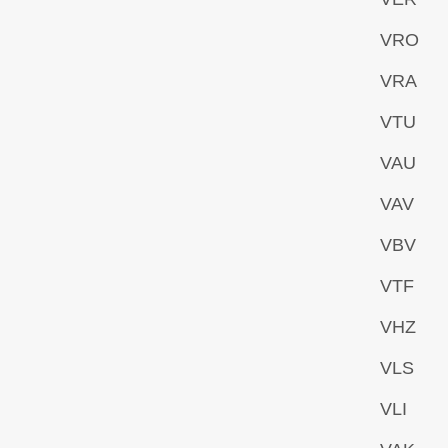
VRO
VRA
VTU
VAU
VAV
VBV
VTF
VHZ
VLS
VLI